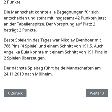
2 Punkte.
Die Mannschaft konnte alle Begegnungen für sich
entscheiden und steht mit insgesamt 42 Punkten jetzt
an der Tabellenspitze. Der Vorsprung auf Platz 2
beträgt 2 Punkte.
Beste Spielerin des Tages war Nikoley Evenboer mit
766 Pins (4 Spiele) und einem Schnitt von 191,5. Auch
Angelika Bula konnte mit einem Schnitt von 191 Pins in
2 Spielen überzeugen.
Der nächste Spieltag führt beide Mannschaften am
24.11.2019 nach Mülheim.
Vorheriger Beitrag: WBU-Liga 6. Spieltag: Die PSV Teams sind
Nächster Beit
Zurück
Weiter