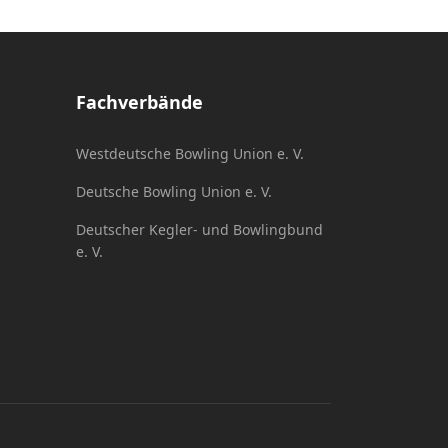
Fachverbände
Westdeutsche Bowling Union e. V.
Deutsche Bowling Union e. V.
Deutscher Kegler- und Bowlingbund
e. V.