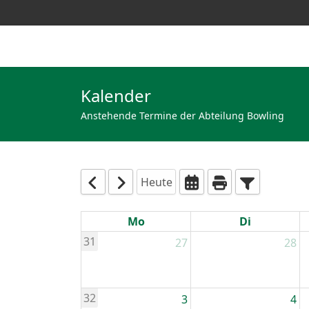
Kalender
Anstehende Termine der Abteilung Bowling
Heute
Mo
Di
31
27
28
32
3
4