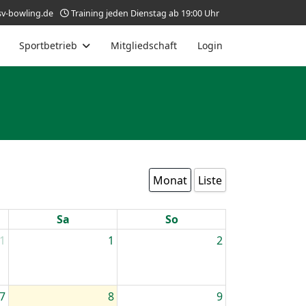
v-bowling.de
Training jeden Dienstag ab 19:00 Uhr
Sportbetrieb
Mitgliedschaft
Login
Monat
Liste
Sa
So
1
1
2
7
8
9