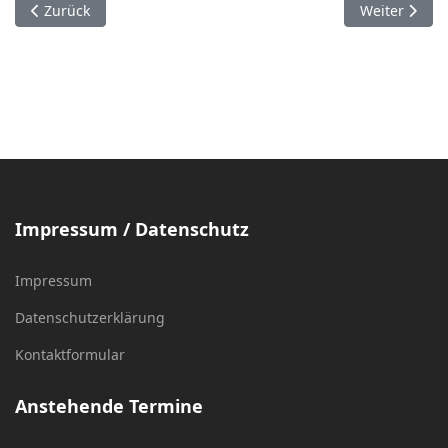
Vorheriger Beitrag: Stadtmeisterschaft 2020: Meldeliste (Upda
Nächster Bei
Zurück
Weiter
Impressum / Datenschutz
Impressum
Datenschutzerklärung
Kontaktformular
Anstehende Termine