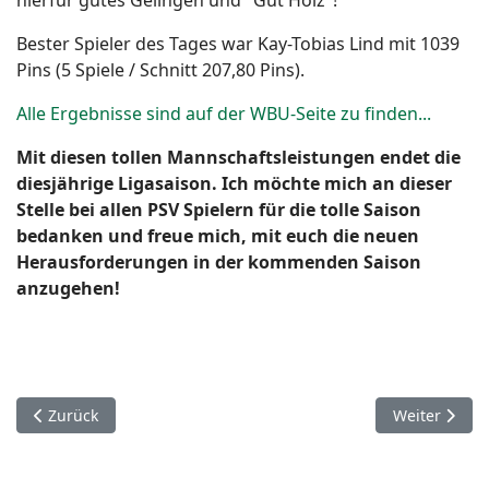
hierfür gutes Gelingen und "Gut Holz"!
Bester Spieler des Tages war Kay-Tobias Lind mit 1039
Pins (5 Spiele / Schnitt 207,80 Pins).
Alle Ergebnisse sind auf der WBU-Seite zu finden...
Mit diesen tollen Mannschaftsleistungen endet die
diesjährige Ligasaison. Ich möchte mich an dieser
Stelle bei allen PSV Spielern für die tolle Saison
bedanken und freue mich, mit euch die neuen
Herausforderungen in der kommenden Saison
anzugehen!
Vorheriger Beitrag: Stadtmeisterschaft 2020: Ausschreibung
Nächster Beit
Zurück
Weiter